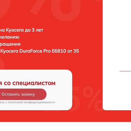
а Kyocera до 3 лет
 желанию
бращения
а
Kyocera DuraForce Pro E6810 от 35
я со специалистом
Оставить заявку
есь c
политикой конфиденциальности