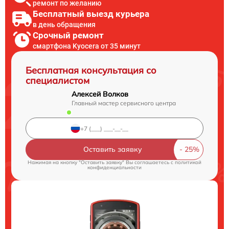
ремонт по желанию
Бесплатный выезд курьера
в день обращения
Срочный ремонт
смартфона Kyocera от 35 минут
Бесплатная консультация со
специалистом
Алексей Волков
Главный мастер сервисного центра
Оставить заявку
Нажимая на кнопку "Оставить заявку" Вы соглашаетесь c
политикой
конфиденциальности