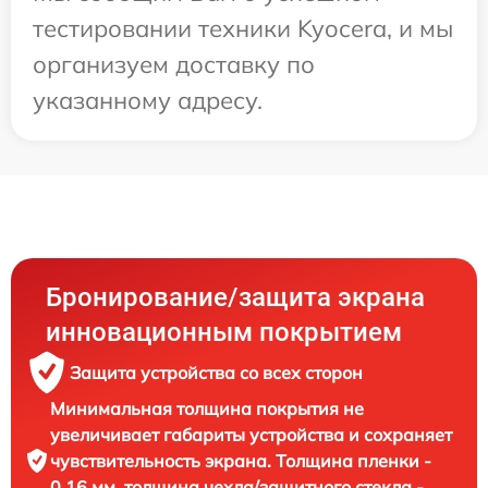
тестировании техники Kyocera, и мы
организуем доставку по
указанному адресу.
Бронирование/защита экрана
инновационным покрытием
Защита устройства со всех сторон
Минимальная толщина покрытия не
увеличивает габариты устройства и сохраняет
чувствительность экрана. Толщина пленки -
0,16 мм, толщина чехла/защитного стекла -