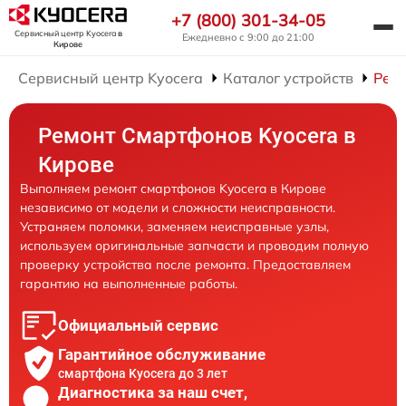
+7 (800) 301-34-05
Сервисный центр Kyocera
в
Ежедневно с 9:00 до 21:00
Кирове
Сервисный центр Kyocera
Каталог устройств
Рем
Ремонт Смартфонов Kyocera в
Кирове
Выполняем ремонт смартфонов Kyocera в Кирове
независимо от модели и сложности неисправности.
Устраняем поломки, заменяем неисправные узлы,
используем оригинальные запчасти и проводим полную
проверку устройства после ремонта. Предоставляем
гарантию на выполненные работы.
Официальный сервис
Гарантийное обслуживание
смартфона Kyocera до 3 лет
Диагностика за наш счет,