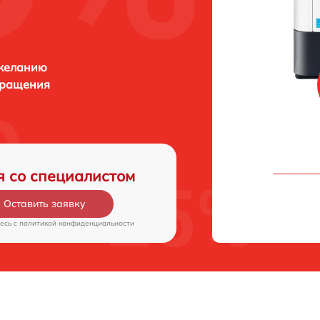
 желанию
бращения
я со специалистом
Оставить заявку
есь c
политикой конфиденциальности