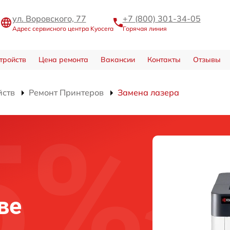
ул. Воровского, 77
+7 (800) 301-34-05
Адрес сервисного центра Kyocera
Горячая линия
тройств
Цена ремонта
Вакансии
Контакты
Отзывы
йств
Ремонт Принтеров
Замена лазера
ве