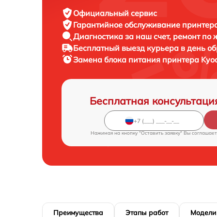
Официальный сервис
Гарантийное обслуживание
принтера
Диагностика за наш счет,
ремонт по
Бесплатный выезд курьера
в день о
Замена блока питания принтера
Kyo
Бесплатная консультаци
Нажимая на кнопку "Оставить заявку" Вы соглашает
Преимущества
Этапы работ
Модели