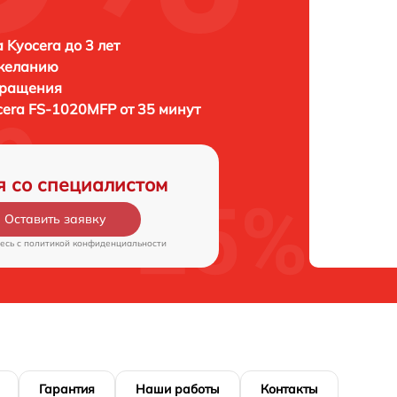
 Kyocera до 3 лет
 желанию
бращения
cera FS-1020MFP от 35 минут
я со специалистом
Оставить заявку
есь c
политикой конфиденциальности
Гарантия
Наши работы
Контакты