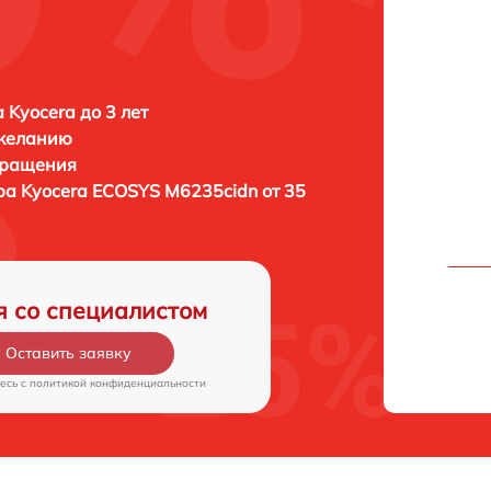
 Kyocera до 3 лет
 желанию
бращения
ра
Kyocera ECOSYS M6235cidn от 35
я со специалистом
Оставить заявку
есь c
политикой конфиденциальности