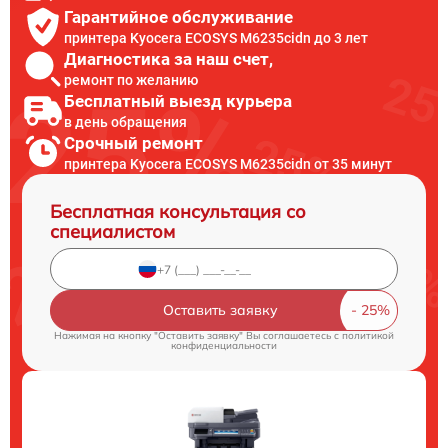
Гарантийное обслуживание
принтера Kyocera ECOSYS M6235cidn до 3 лет
Диагностика за наш счет,
ремонт по желанию
Бесплатный выезд курьера
в день обращения
Срочный ремонт
принтера Kyocera ECOSYS M6235cidn от 35 минут
Бесплатная консультация со
специалистом
Оставить заявку
Нажимая на кнопку "Оставить заявку" Вы соглашаетесь c
политикой
конфиденциальности