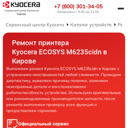
+7 (800) 301-34-05
Сервисный центр Kyocera
в
Ежедневно с 9:00 до 21:00
Кирове
Сервисный центр Kyocera
Каталог устройств
Рем
Ремонт принтера
Kyocera ECOSYS M6235cidn в
Кирове
Выполняем ремонт Kyocera ECOSYS M6235cidn в Кирове с
устранением неисправностей любой сложности. Проводим
диагностику, выявляем причины поломки, заменяем
неисправные детали и восстанавливаем
работоспособность устройства. Используем оригинальные
или рекомендованные производителем запчасти, после
ремонта выполняем проверку всех функций и
предоставляем гарантию.
Официальный сервис