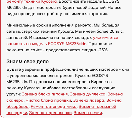
ремонту техники Kyocera
. Восстановить модель ECOSYS
M6235cidn для мастеров не будет новой задачей. На все
виды проведенных работ у нас имеется гарантия.
Минимальные сроки выполнения ремонта. Мы большая
сеть мастерских техники Kyocera. Мы имеем более 20 тыс.
запчастей. И возможно на наших складах
уже имеется
запчасть на модель ECOSYS M6235cidn
. При заказе
ремонта на сайте - предоставляется скидка -25%.
Знаем свое дело
Будьте уверены в профессионализме наших мастеров - они
с уверенностью выполнят ремонт Kyocera ECOSYS
M6235cidn. По данным наших мастеров в Кирове по
ремонту Kyocera, наиболее востребованы следующие
услуги:
Замена блока питания
,
Замена дуплекса
,
Замена
сканера
,
Чистка блока проявки
,
Замена лазера
,
Замена
абсорбера
,
Ремонт автоподатчика
,
Замена тормозной
площадки
,
Замена термопленки
,
Замена печки
.