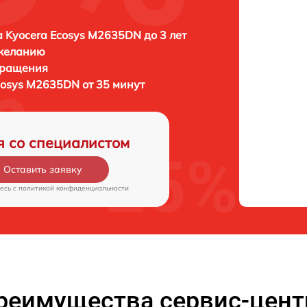
 Kyocera Ecosys M2635DN до 3 лет
 желанию
бращения
cosys M2635DN от 35 минут
я со специалистом
Оставить заявку
есь c
политикой конфиденциальности
реимущества сервис-цент