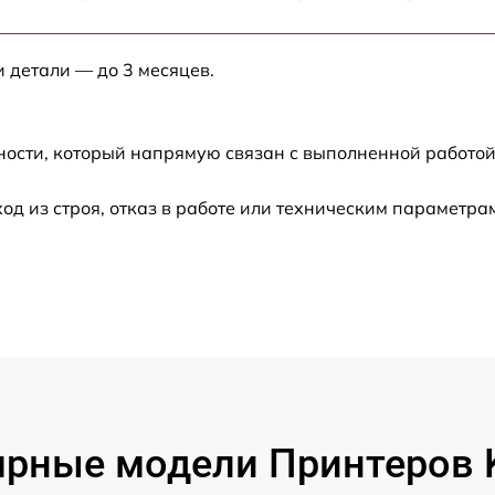
от 60 мин
и детали — до 3 месяцев.
от 60 мин
от 60 мин
ности, который напрямую связан с выполненной работой
от 60 мин
 из строя, отказ в работе или техническим параметра
от 60 мин
рные модели Принтеров 