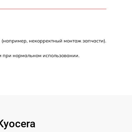
2500 р
1500 р
800 р
 (например, некорректный монтаж запчасти).
1800 р
м при нормальном использовании.
1500 р
Kyocera