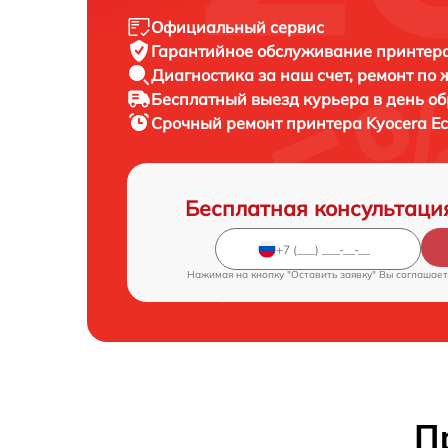
Официальный сервис
Гарантийное обслуживание
принтера
Диагностика за наш счет,
ремонт по
Бесплатный выезд курьера
в день о
Срочный ремонт
принтера Kyocera E
Бесплатная консультаци
Нажимая на кнопку "Оставить заявку" Вы соглашает
П