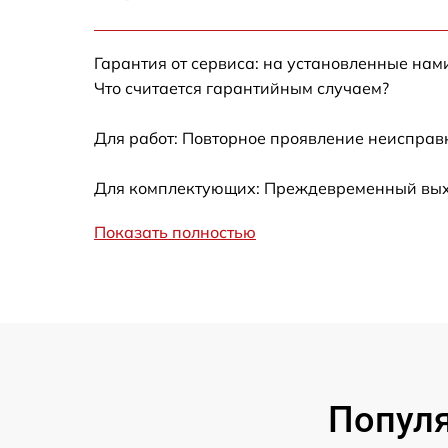
Замена печки Kyocera Ecosys M2635DN
Замена печатной головки Kyocera Ecosys
Гарантия от сервиса: на установленные нам
M2635DN
Что считается гарантийным случаем?
Замена каретки Kyocera Ecosys M2635DN
Для работ: Повторное проявление неисправ
Замена Wi-Fi Kyocera Ecosys M2635DN
Для комплектующих: Преждевременный выход
Показать полностью
Замена вала Kyocera Ecosys M2635DN
Популя