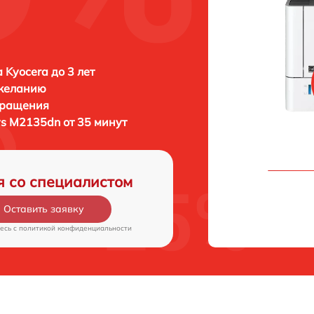
 Kyocera до 3 лет
 желанию
бращения
ys M2135dn от 35 минут
я со специалистом
Оставить заявку
есь c
политикой конфиденциальности