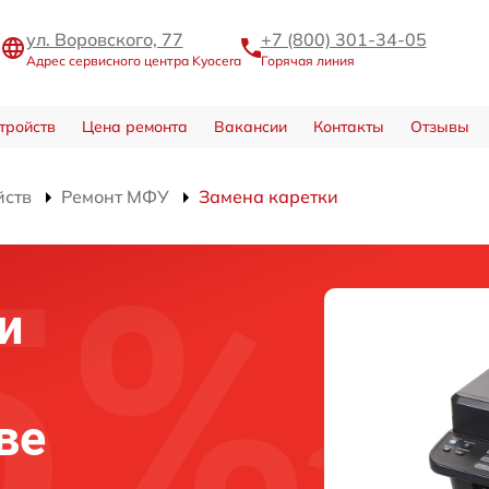
ул. Воровского, 77
+7 (800) 301-34-05
Адрес сервисного центра Kyocera
Горячая линия
тройств
Цена ремонта
Вакансии
Контакты
Отзывы
йств
Ремонт МФУ
Замена каретки
и
ве