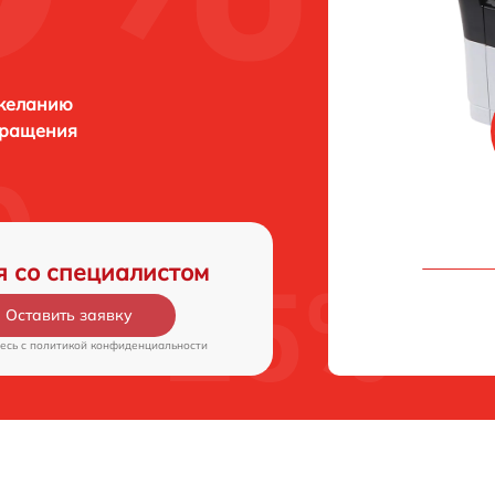
 желанию
бращения
я со специалистом
Оставить заявку
есь c
политикой конфиденциальности