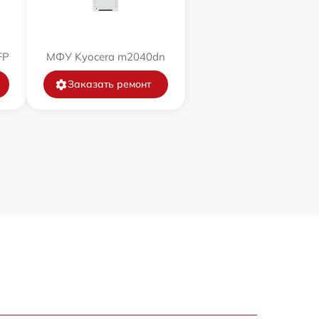
FP
МФУ Kyocera m2040dn
Заказать ремонт