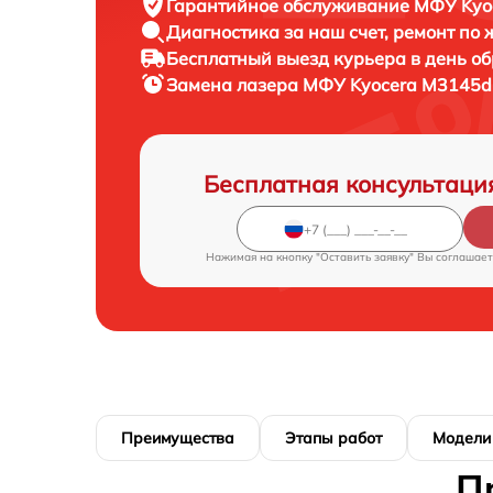
Гарантийное обслуживание
МФУ Kyoc
Диагностика за наш счет,
ремонт по
Бесплатный выезд курьера
в день о
Замена лазера МФУ
Kyocera M3145dn
Бесплатная консультаци
Нажимая на кнопку "Оставить заявку" Вы соглашает
Преимущества
Этапы работ
Модели
П