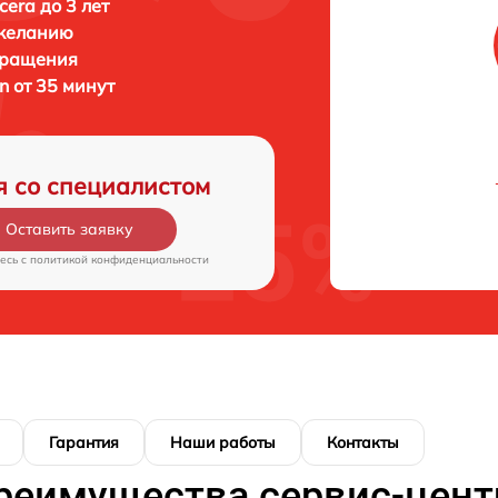
era до 3 лет
 желанию
бращения
 от 35 минут
я со специалистом
Оставить заявку
есь c
политикой конфиденциальности
Гарантия
Наши работы
Контакты
реимущества сервис-цент