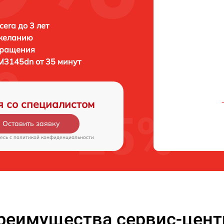
era до 3 лет
 желанию
бращения
M3145dn от 35 минут
я со специалистом
Оставить заявку
есь c
политикой конфиденциальности
реимущества сервис-цент