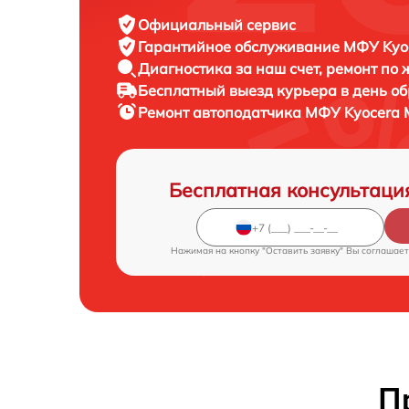
Официальный сервис
Гарантийное обслуживание
МФУ Kyoc
Диагностика за наш счет,
ремонт по
Бесплатный выезд курьера
в день о
Ремонт автоподатчика МФУ
Kyocera 
Бесплатная консультаци
Нажимая на кнопку "Оставить заявку" Вы соглашает
П