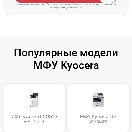
Нажимая на кнопку "Оставить заявку" Вы соглашаетесь c
политикой
конфиденциальности
Популярные модели
МФУ Kyocera
МФУ Kyocera ECOSYS
МФУ Kyocera FS-
m8130cid
6525MFP