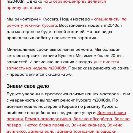
m2040dn. Однако
наш сервис-центр выделяется
преимуществами
.
Мы ремонтируем Kyocera. Наши мастера -
специалисты по
ремонту техники Kyocera
. Восстановить модель m2040dn
для мастеров не будет новой задачей. На все виды
проведенных работ у нас имеется гарантия.
Минимальные сроки выполнения ремонта. Мы большая
сеть мастерских техники Kyocera. Мы имеем более 20 тыс.
запчастей. И возможно на наших складах
уже имеется
запчасть на модель m2040dn
. При заказе ремонта на сайте
- предоставляется скидка -25%.
Знаем свое дело
Будьте уверены в профессионализме наших мастеров - они
с уверенностью выполнят ремонт Kyocera m2040dn. По
данным наших мастеров в Кирове по ремонту Kyocera,
наиболее востребованы следующие услуги:
Замена блока
питания
,
Ремонт автоподатчика
,
Замена абсорбера
,
Замена
лазера
,
Чистка блока проявки
,
Замена сканера
,
Замена
дуплекса
,
Замена вала
,
Замена тормозной площадки
,