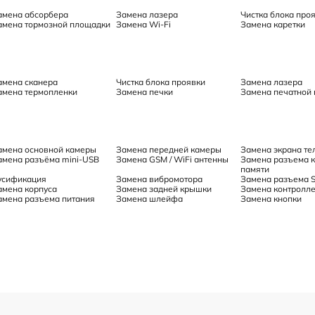
амена абсорбера
Замена лазера
Чистка блока про
амена тормозной площадки
Замена Wi-Fi
Замена каретки
амена сканера
Чистка блока проявки
Замена лазера
амена термопленки
Замена печки
Замена печатной 
амена основной камеры
Замена передней камеры
Замена экрана т
амена разъёма mini-USB
Замена GSM / WiFi антенны
Замена разъема 
памяти
усификация
Замена вибромотора
Замена разъема S
амена корпуса
Замена задней крышки
Замена контролле
амена разъема питания
Замена шлейфа
Замена кнопки