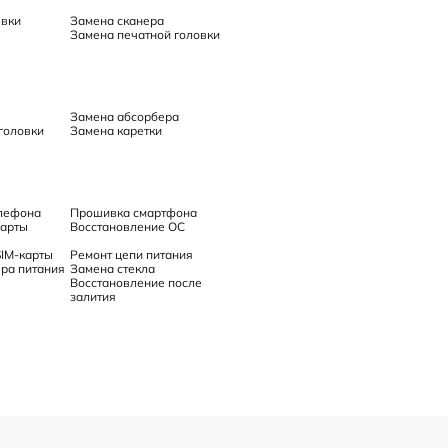
явки
Замена сканера
Замена печатной головки
Замена абсорбера
головки
Замена каретки
елефона
Прошивка смартфона
карты
Восстановление ОС
IM-карты
Ремонт цепи питания
ра питания
Замена стекла
Восстановление после
залития