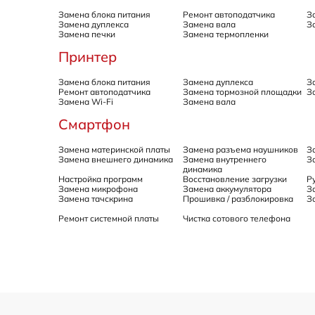
Замена блока питания
Ремонт автоподатчика
З
Замена дуплекса
Замена вала
З
Замена печки
Замена термопленки
Принтер
Замена блока питания
Замена дуплекса
З
Ремонт автоподатчика
Замена тормозной площадки
З
Замена Wi-Fi
Замена вала
Смартфон
Замена материнской платы
Замена разъема наушников
З
Замена внешнего динамика
Замена внутреннего
З
динамика
Настройка программ
Восстановление загрузки
Р
Замена микрофона
Замена аккумулятора
З
Замена тачскрина
Прошивка / разблокировка
З
Ремонт системной платы
Чистка сотового телефона